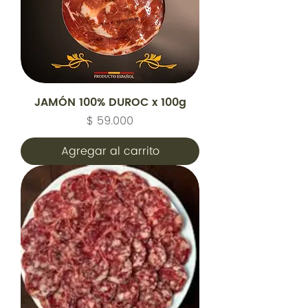
JAMÓN 100% DUROC x 100g
Precio
$ 59.000
Agregar al carrito