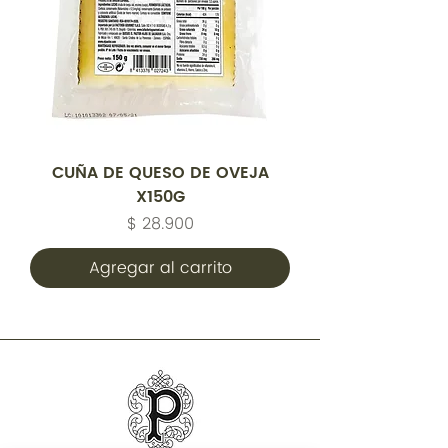
CUÑA DE QUESO DE OVEJA
X150G
Precio
$ 28.900
Agregar al carrito