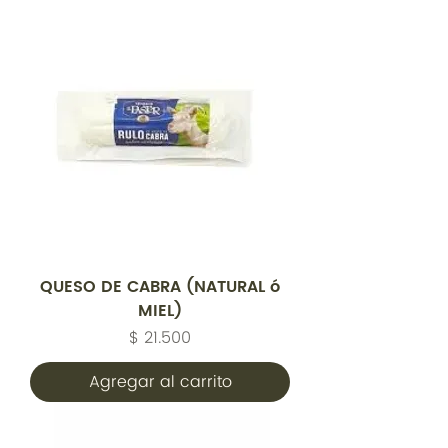
QUESO DE CABRA (NATURAL ó
MIEL)
Precio
$ 21.500
Agregar al carrito