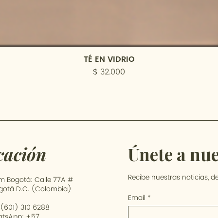
TÉ EN VIDRIO
Precio
$ 32.000
cación
Únete a nu
Recibe nuestras noticias, 
 Bogotá: Calle 77A #
ogotá D.C. (Colombia)
Email
*
 (601) 310 6288
atsApp: +57