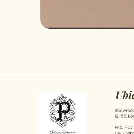
Ubi
Showroom
12-56, B
PBX: +57
Cel / Wh