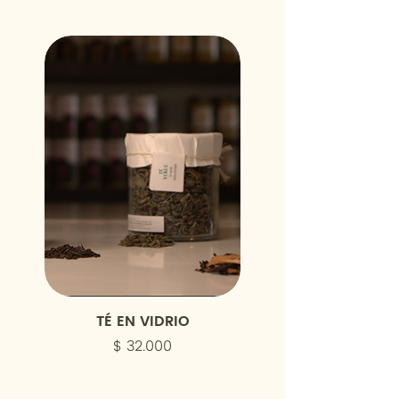
TÉ EN VIDRIO
COCTAIL MEZCLA M
Precio
$ 32.000