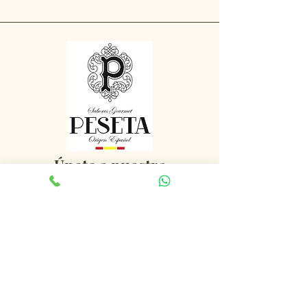
Únete a nuestra
comunidad
Recibe nuestras noticias, descuentos y
promociones exclusivas
Email
*
Acepto suscribirme al boletín
*