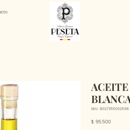
acto
ACEITE
BLANC
SKU: 8027355002598
Precio
$ 95.500