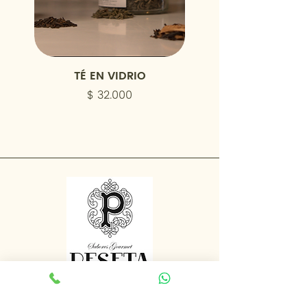
TÉ EN VIDRIO
COCTAIL MEZCLA M
Precio
$ 32.000
Únete a nuestra