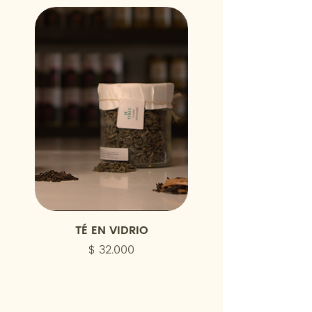
TÉ EN VIDRIO
COCTAIL MEZCLA M
Precio
$ 32.000