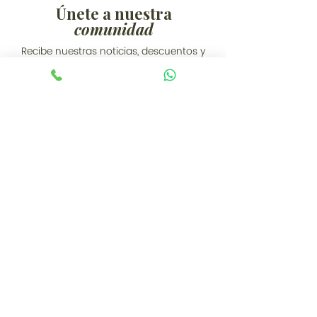
Únete a nuestra
comunidad
Recibe nuestras noticias, descuentos y
promociones exclusivas
Email
*
Acepto suscribirme al boletín
*
Enviar
Ubicación
Showroom Bogotá: Calle 77A # 12-
56, Bogotá D.C. (Colombia)
PBX:
+57 (601) 310 6288
Cel / WhatsApp: +57 3044436634