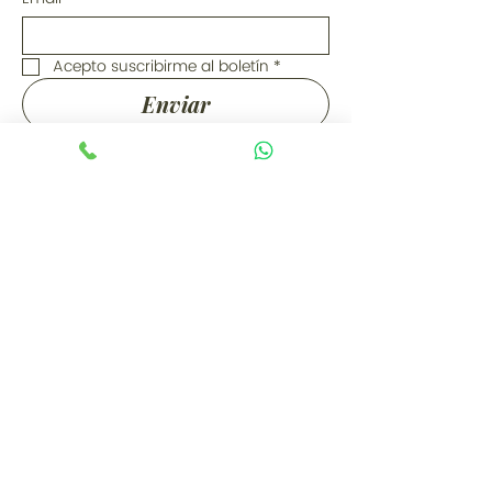
Acepto suscribirme al boletín
*
Enviar
Ubicación
Showroom Bogotá: Calle 77A # 12-
56, Bogotá D.C. (Colombia)
PBX:
+57 (601) 310 6288
Cel / WhatsApp: +57 3044436634
ventas@lapesetagourmet.com
Instagram
Facebook