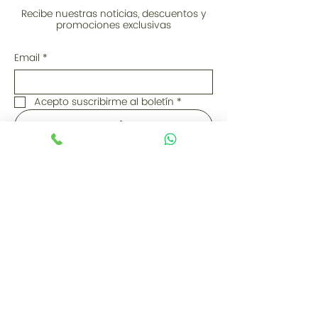
Recibe nuestras noticias, descuentos y
promociones exclusivas
Email
*
Acepto suscribirme al boletín
*
Enviar
Ubicación
Showroom Bogotá: Calle 77A # 12-
56, Bogotá D.C. (Colombia)
PBX:
+57 (601) 310 6288
Cel / WhatsApp: +57 3044436634
ventas@lapesetagourmet.com