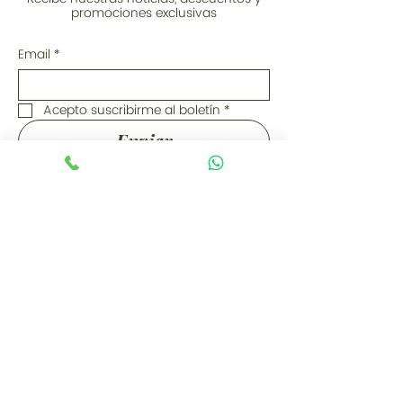
promociones exclusivas
Email
*
Acepto suscribirme al boletín
*
Enviar
Ubicación
Showroom Bogotá: Calle 77A # 12-
56, Bogotá D.C. (Colombia)
PBX:
+57 (601) 310 6288
Cel / WhatsApp: +57 3044436634
ventas@lapesetagourmet.com